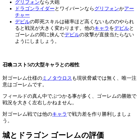
グリフォン
なら大砲
ドラゴンライダー
とワイバーンなら
グリフォン
か
アー
チャー
デビル
の即死スキルは確率ほど高くないもののやられ
ると戦況が大きく変わります。他の
キャラ
を
デビル
と
ゴーレムの間に挟んで
デビル
の攻撃が直接当たらない
ようにしましょう。
召喚コスト5の大型キャラとの相性
対ゴーレム仕様の
ミノタウロス
も現状脅威では無く、唯一注
意はゴーレムです。
フィールドの真ん中でぶつかる事が多く、ゴーレムの勝敗で
戦況を大きく左右しかねません。
対ゴーレム戦では他の
キャラ
で戦力差を作り勝利しましょ
う。
城とドラゴン ゴーレムの評価