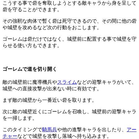
こうする事で砦を奪取しようとする敵キャラから身を呈して
砦を守ることができます。
その強靭な肉体で暫く砦は死守できるので、その間に他の砦
や城壁を攻めるなど次の行動をおこします。
ゴーレムは砦だけではなく、城壁前に配置する事で城壁を守
らせる使い方もできます。
ゴーレムで道を切り開く
敵の城壁前に魔導機兵や
スライム
などの迎撃キャラがいて、
城壁への直接攻撃が出来ない時に有効です。
まず敵の城壁から一番近い砦を取ります。
次に敵の城壁近くにゴーレムを召喚し、城壁前の迎撃キャラ
を一掃します。
このタイミングで
騎馬兵
や他の進撃キャラを出したり、
アー
チャー
などで城壁を攻撃し落城へ持ち込みます。