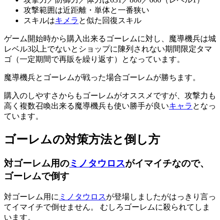
攻撃範囲は近距離・単体と一番狭い
スキルは
キメラ
と似た回復スキル
ゲーム開始時から購入出来るゴーレムに対し、魔導機兵は城
レベル3以上でないとショップに陳列されない期間限定タマ
ゴ（一定期間で再販を繰り返す）となっています。
魔導機兵とゴーレムが戦った場合ゴーレムが勝ちます。
購入のしやすさからもゴーレムがオススメですが、攻撃力も
高く複数召喚出来る魔導機兵も使い勝手が良い
キャラ
となっ
ています。
ゴーレムの対策方法と倒し方
対ゴーレム用の
ミノタウロス
がイマイチなので、
ゴーレムで倒す
対ゴーレム用に
ミノタウロス
が登場しましたがはっきり言っ
てイマイチで倒せません。 むしろゴーレムに殺られてしま
います。