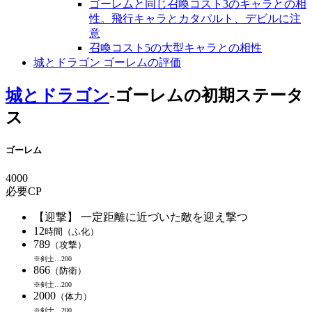
ゴーレムと同じ召喚コスト3のキャラとの相
性。飛行キャラとカタパルト、デビルに注
意
召喚コスト5の大型キャラとの相性
城とドラゴン ゴーレムの評価
城とドラゴン
-ゴーレムの初期ステータ
ス
ゴーレム
4000
必要CP
【迎撃】 一定距離に近づいた敵を迎え撃つ
12
時間（ふ化）
789
（攻撃）
※剣士…200
866
（防衛）
※剣士…200
2000
（体力）
※剣士…200