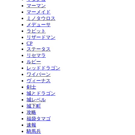
マーマン
マーメイド
ミノタウロス
メデューサ
ラビット
リザードマン
CP
ステータス
リセマラ
ルビー
レッドドラゴン
ワイバーン
ヴィーナス
剣士
城とドラゴン
城レベル
城下町
攻略
福袋タマゴ
速報
騎馬兵