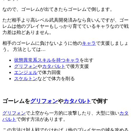
なので、ゴーレムが出てきたらゴーレムで倒します。
ただ相手より高レベル武具開発済みなら良いんですが、ゴー
レムは他のプレイヤーもしっかり育てているキャラなので戦
力差は殆どありません。
相手のゴーレムに負けないように他の
キャラ
で支援しましょ
う。 方法としては…
状態異常系スキルを持つキャラ
を出す
グリフォン
や
カタパルト
で後方支援
エンジェル
で体力回復
スケルトン
などで体力を削る
ゴーレムを
グリフォン
や
カタパルト
で倒す
グリフォン
で上空から一方的に攻撃したり、大型に強い
カタ
パルト
で倒す方法があります。
この方法は対人戦でなければ（他のプレイヤーの城を攻める