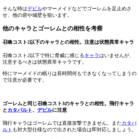
そんな時は
デビル
やマーメイドなどでゴーレムを足止めさ
せ、他の砦や城壁を狙います。
他のキャラとゴーレムとの相性を考察
召喚コスト2以下のキャラとの相性。注意は状態異常キャラ
召喚コスト2以下で特に脅威に感じる
キャラ
はいませんが、
注意するべきは状態異常キャラです。
特にマーメイドの眠りは長時間何もできなくなってしまうの
で注意が必要です。
ゴーレムと同じ召喚コスト3のキャラとの相性。飛行キャラ
と
カタパルト
、
デビル
に注意
飛行キャラはゴーレムでは直接攻撃できません。また
カタパ
ルト
も対大型仕様なので出された場合は即対応しましょう。