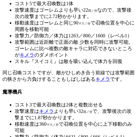
コスト5で最大召喚数は1体
攻撃速度はゴーレムよりも早い22
なので、攻撃後
回／分
次の攻撃までに2.72秒かかります。
移動速度はゴーレムと同じ90
で召喚位置を中心に
マス／分
周囲を移動可能
攻撃力／防御力／体力は1263／800／1600（レベル1）
攻撃範囲は近距離で正面の敵 少数を同時に攻撃可能。
ゴーレムに比べ複数の敵キャラに対応できないところ
が
キメラ
のダメポイント
スキル『スイコミ』は敵を吸い込んで体力を回復
同じ召喚コストですが、敵がひしめき合う前線では攻撃範囲
の狭さから力負けすることもしばしばある
キメラ
です。
魔導機兵
コスト3で最大召喚数は2体と複数出せる
攻撃速度は
キメラ
よりも早い32
で、攻撃後次の攻
回／分
撃までに1.87秒かかります。
移動速度は360
で召喚位置を中心に上下移動のみ
マス／分
可能
攻撃力／防御力／体力は631／800／666（レベル1）