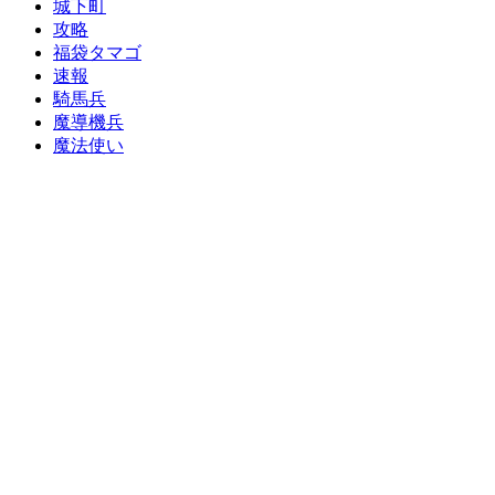
城下町
攻略
福袋タマゴ
速報
騎馬兵
魔導機兵
魔法使い