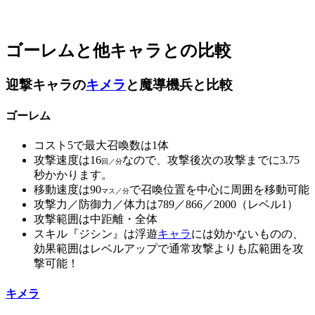
ゴーレムと他キャラとの比較
迎撃キャラの
キメラ
と魔導機兵と比較
ゴーレム
コスト5で最大召喚数は1体
攻撃速度は16
なので、攻撃後次の攻撃までに3.75
回／分
秒かかります。
移動速度は90
で召喚位置を中心に周囲を移動可能
マス／分
攻撃力／防御力／体力は789／866／2000（レベル1）
攻撃範囲は中距離・全体
スキル『ジシン』は浮遊
キャラ
には効かないものの、
効果範囲はレベルアップで通常攻撃よりも広範囲を攻
撃可能！
キメラ