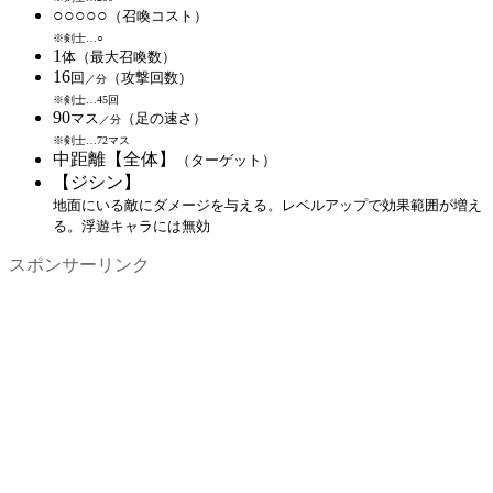
○○○○○
（召喚コスト）
※剣士…○
1
体（最大召喚数）
16
回
（攻撃回数）
／分
※剣士…45回
90
マス
（足の速さ）
／分
※剣士…72マス
中距離【全体】
（ターゲット）
【ジシン】
地面にいる敵にダメージを与える。レベルアップで効果範囲が増え
る。浮遊キャラには無効
スポンサーリンク