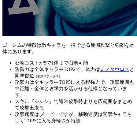
ゴーレムの特徴は敵キャラを一掃できる範囲攻撃と強靭な肉
体にあります。
召喚コストが5で1体まで召喚可能
防御力は全体キャラ中TOP2で、体力は
ミノタウロス
と
同率首位
（初期ステータス）
攻撃力は全キャラ中TOP5に入る程強力で、攻撃範囲も
中距離・全体と攻撃力を活かせる仕様となっていま
す。
スキル『ジシン』で通常攻撃時よりも広範囲をまとめ
て攻撃出来る
攻撃速度はブービーですが、移動速度は迎撃キャラら
しくTOP5に入る身軽さが特徴。