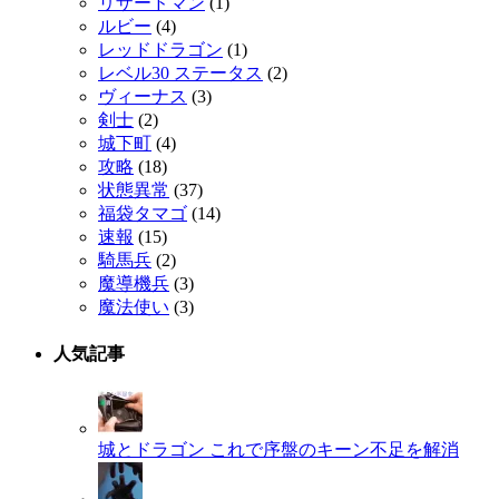
リザードマン
(1)
ルビー
(4)
レッドドラゴン
(1)
レベル30 ステータス
(2)
ヴィーナス
(3)
剣士
(2)
城下町
(4)
攻略
(18)
状態異常
(37)
福袋タマゴ
(14)
速報
(15)
騎馬兵
(2)
魔導機兵
(3)
魔法使い
(3)
人気記事
城とドラゴン これで序盤のキーン不足を解消