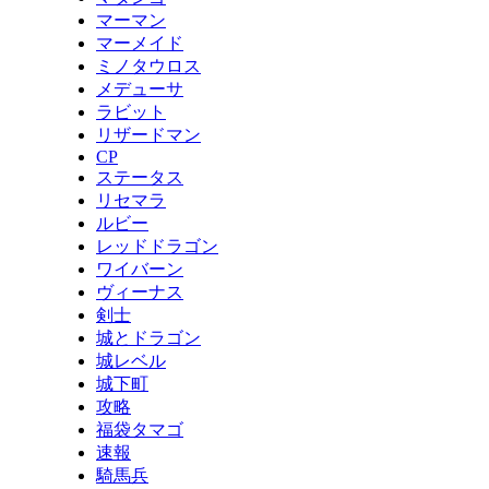
マーマン
マーメイド
ミノタウロス
メデューサ
ラビット
リザードマン
CP
ステータス
リセマラ
ルビー
レッドドラゴン
ワイバーン
ヴィーナス
剣士
城とドラゴン
城レベル
城下町
攻略
福袋タマゴ
速報
騎馬兵