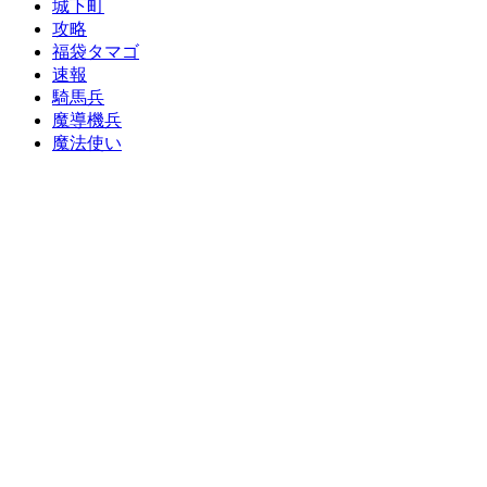
城下町
攻略
福袋タマゴ
速報
騎馬兵
魔導機兵
魔法使い