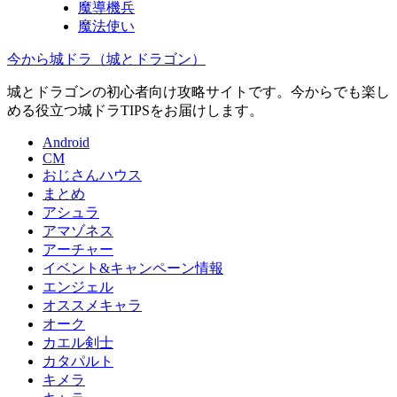
魔導機兵
魔法使い
今から城ドラ（城とドラゴン）
城とドラゴンの初心者向け攻略サイトです。今からでも楽し
める役立つ城ドラTIPSをお届けします。
Android
CM
おじさんハウス
まとめ
アシュラ
アマゾネス
アーチャー
イベント&キャンペーン情報
エンジェル
オススメキャラ
オーク
カエル剣士
カタパルト
キメラ