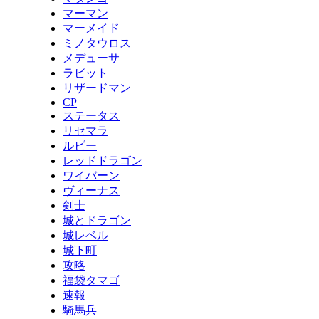
マーマン
マーメイド
ミノタウロス
メデューサ
ラビット
リザードマン
CP
ステータス
リセマラ
ルビー
レッドドラゴン
ワイバーン
ヴィーナス
剣士
城とドラゴン
城レベル
城下町
攻略
福袋タマゴ
速報
騎馬兵