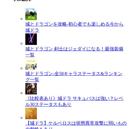
城とドラゴンを攻略-初心者でも楽しめる今から
城ドラ
城とドラゴン 剣士はジェダイになる！最強装備
一覧
城とドラゴン-全58キャラステータス&ランキン
グ一覧
《比較表あり》城ドラ サキュバスは強い？レベ
ル30ステータスもあり
【城ドラ】ケルベロスは状態異常攻撃に弱いもの