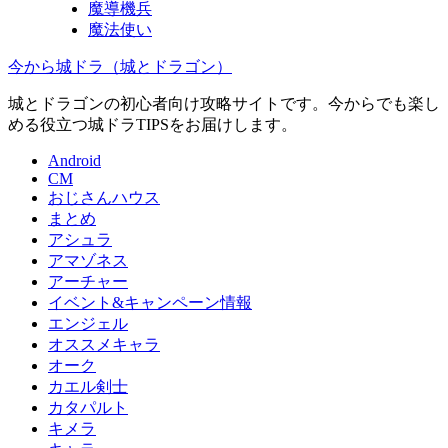
魔導機兵
魔法使い
今から城ドラ（城とドラゴン）
城とドラゴンの初心者向け攻略サイトです。今からでも楽し
める役立つ城ドラTIPSをお届けします。
Android
CM
おじさんハウス
まとめ
アシュラ
アマゾネス
アーチャー
イベント&キャンペーン情報
エンジェル
オススメキャラ
オーク
カエル剣士
カタパルト
キメラ