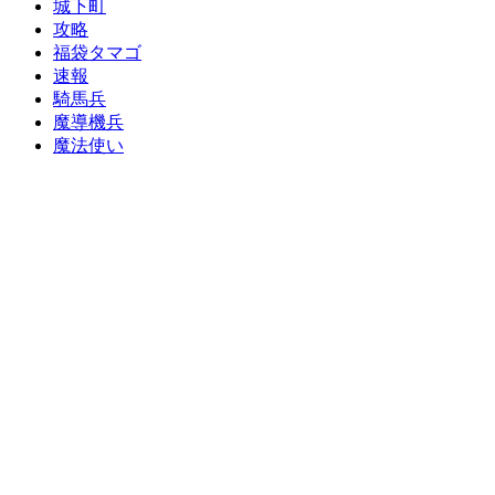
城下町
攻略
福袋タマゴ
速報
騎馬兵
魔導機兵
魔法使い