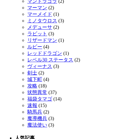
マンドラゴラ
(2)
マーマン
(2)
マーメイド
(1)
ミノタウロス
(3)
メデューサ
(2)
ラビット
(3)
リザードマン
(1)
ルビー
(4)
レッドドラゴン
(1)
レベル30 ステータス
(2)
ヴィーナス
(3)
剣士
(2)
城下町
(4)
攻略
(18)
状態異常
(37)
福袋タマゴ
(14)
速報
(15)
騎馬兵
(2)
魔導機兵
(3)
魔法使い
(3)
人気記事