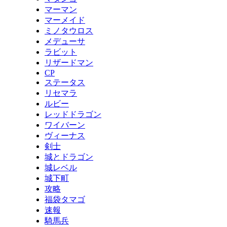
マーマン
マーメイド
ミノタウロス
メデューサ
ラビット
リザードマン
CP
ステータス
リセマラ
ルビー
レッドドラゴン
ワイバーン
ヴィーナス
剣士
城とドラゴン
城レベル
城下町
攻略
福袋タマゴ
速報
騎馬兵