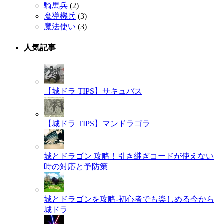
騎馬兵
(2)
魔導機兵
(3)
魔法使い
(3)
人気記事
【城ドラ TIPS】サキュバス
【城ドラ TIPS】マンドラゴラ
城とドラゴン 攻略！引き継ぎコードが使えない
時の対応と予防策
城とドラゴンを攻略-初心者でも楽しめる今から
城ドラ