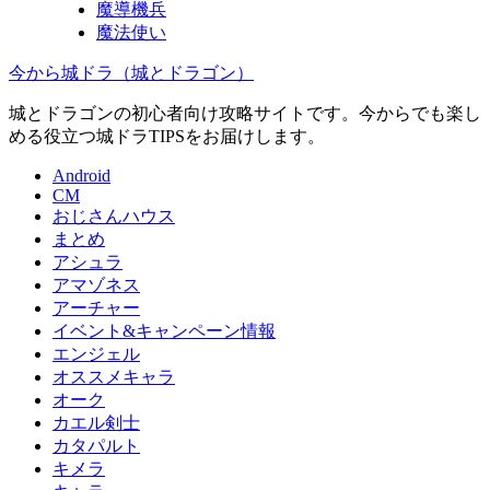
魔導機兵
魔法使い
今から城ドラ（城とドラゴン）
城とドラゴンの初心者向け攻略サイトです。今からでも楽し
める役立つ城ドラTIPSをお届けします。
Android
CM
おじさんハウス
まとめ
アシュラ
アマゾネス
アーチャー
イベント&キャンペーン情報
エンジェル
オススメキャラ
オーク
カエル剣士
カタパルト
キメラ