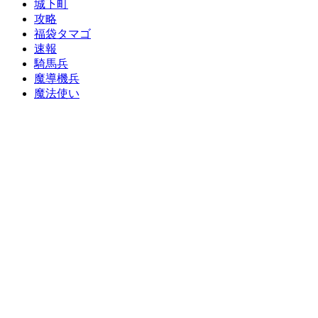
城下町
攻略
福袋タマゴ
速報
騎馬兵
魔導機兵
魔法使い