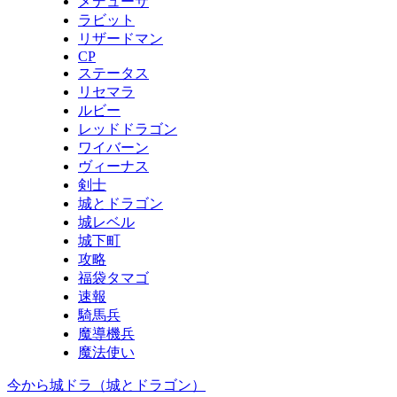
メデューサ
ラビット
リザードマン
CP
ステータス
リセマラ
ルビー
レッドドラゴン
ワイバーン
ヴィーナス
剣士
城とドラゴン
城レベル
城下町
攻略
福袋タマゴ
速報
騎馬兵
魔導機兵
魔法使い
今から城ドラ（城とドラゴン）