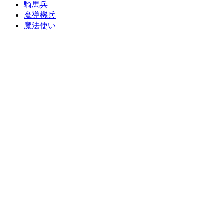
騎馬兵
魔導機兵
魔法使い