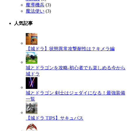
魔導機兵
(3)
魔法使い
(3)
人気記事
【城ドラ】状態異常攻撃耐性は？キメラ編
城とドラゴンを攻略-初心者でも楽しめる今から
城ドラ
城とドラゴン 剣士はジェダイになる！最強装備
一覧
【城ドラ TIPS】サキュバス