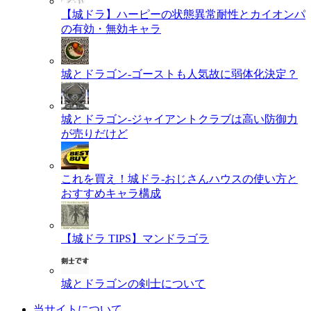
【城ドラ】ハーピーの状態異常耐性とカイオンパ
の有効・無効キャラ
城とドラゴン-ゴーストも人気故に弱体化決定？
城とドラゴン-ジャイアントクラブは高い防御力
が売りだけど
これを買え！城ドラ-おじさんハウスの使い方と
おすすめキャラ構成
【城ドラ TIPS】マンドラゴラ
城とドラゴンの剣士について
当サイトについて