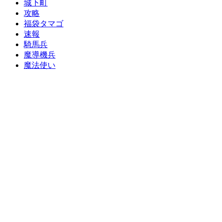
城下町
攻略
福袋タマゴ
速報
騎馬兵
魔導機兵
魔法使い