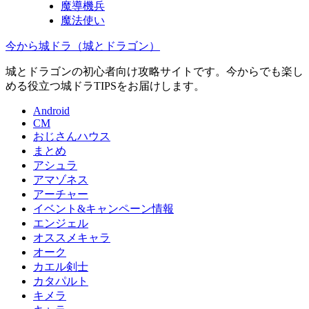
魔導機兵
魔法使い
今から城ドラ（城とドラゴン）
城とドラゴンの初心者向け攻略サイトです。今からでも楽し
める役立つ城ドラTIPSをお届けします。
Android
CM
おじさんハウス
まとめ
アシュラ
アマゾネス
アーチャー
イベント&キャンペーン情報
エンジェル
オススメキャラ
オーク
カエル剣士
カタパルト
キメラ