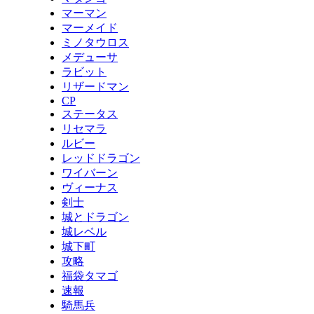
マーマン
マーメイド
ミノタウロス
メデューサ
ラビット
リザードマン
CP
ステータス
リセマラ
ルビー
レッドドラゴン
ワイバーン
ヴィーナス
剣士
城とドラゴン
城レベル
城下町
攻略
福袋タマゴ
速報
騎馬兵