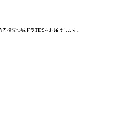
る役立つ城ドラTIPSをお届けします。