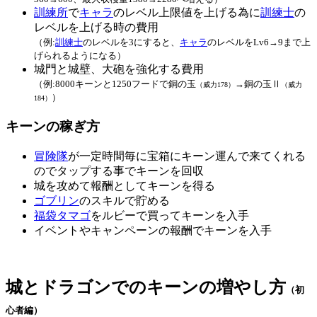
訓練所
で
キャラ
のレベル上限値を上げる為に
訓練士
の
レベルを上げる時の費用
（例:
訓練士
のレベルを3にすると、
キャラ
のレベルをLv6→9まで上
げられるようになる）
城門と城壁、大砲を強化する費用
（例:8000キーンと1250フードで銅の玉
→銅の玉Ⅱ
（威力178）
（威力
）
184）
キーンの稼ぎ方
冒険隊
が一定時間毎に宝箱にキーン運んで来てくれる
のでタップする事でキーンを回収
城を攻めて報酬としてキーンを得る
ゴブリン
のスキルで貯める
福袋タマゴ
をルビーで買ってキーンを入手
イベントやキャンペーンの報酬でキーンを入手
城とドラゴンでのキーンの増やし方
（初
心者編）