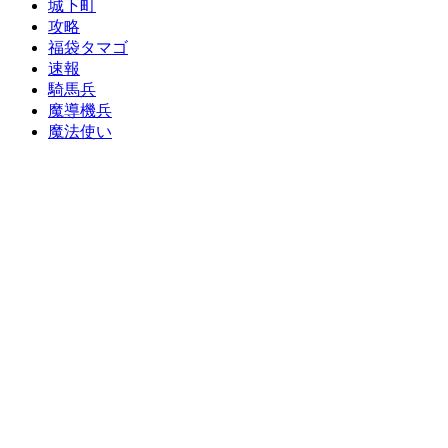
城下町
攻略
福袋タマゴ
速報
騎馬兵
魔導機兵
魔法使い