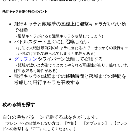
飛行キャラを使う時のポイント
飛行キャラと敵城壁の直線上に迎撃キャラがいない所
で召喚
（迎撃キャラがいると迎撃キャラを攻撃してしまう）
バトルスタート直ぐには召喚しない
（お助け大砲は最前列のキャラに当たるので、せっかくの飛行キャ
ラがお助け大砲で殺られてしまう可能性がある）
グリフォン
やワイバーンは離して召喚する
（距離が近いと大砲でまとめてやられる可能性があり、離れていれ
ば生き残る可能性がある）
飛行キャラの城壁までの移動時間と落城までの時間を
考慮して飛行キャラを召喚する
攻める城を探す
自分の勝ちパターンで勝てる城をさがします。
（フレンドへの攻撃をしない方は、【本部】→【オプション】→【フレン
ドへの攻撃】を『OFF』にしてください。）