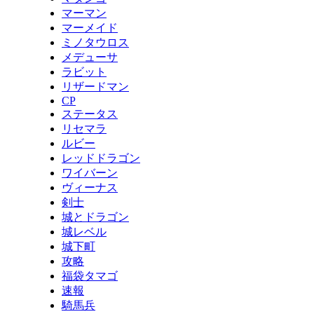
マーマン
マーメイド
ミノタウロス
メデューサ
ラビット
リザードマン
CP
ステータス
リセマラ
ルビー
レッドドラゴン
ワイバーン
ヴィーナス
剣士
城とドラゴン
城レベル
城下町
攻略
福袋タマゴ
速報
騎馬兵