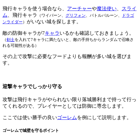
飛行キャラを使う場合なら、
アーチャー
や
魔法使い
、
スライ
ム
、飛行キャラ
（ワイバーン、
グリフォン
、バトルバルーン、
ドラゴ
がいない城を探します。
ンライダー
）
敵の防御キャラが7
キャラ
いるかも確認しておきましょう。
（
剣士
を入れて7キャラに満たないと、敵の手持ちからランダムで召喚さ
れる可能性がある）
その上で攻撃に必要なフードよりも報酬が多い城を選びま
す。
迎撃キャラでしっかり守る
攻撃は飛行キャラがやられない限り落城勝利まで持って行っ
てくれるので、プレイヤーとしては防御に専念します。
ここでは使い勝手の良い
ゴーレム
を例にして説明します。
ゴーレムで城壁を守るポイント