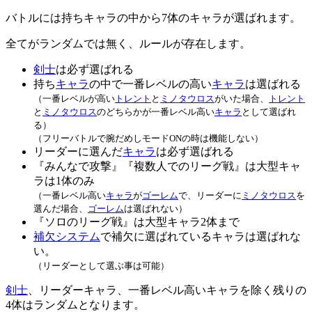
バトルには持ちキャラの中から7体のキャラが選ばれます。
全てがランダムでは無く、ルールが存在します。
剣士
は必ず選ばれる
持ち
キャラ
の中で一番レベルの高い
キャラ
は選ばれる
（一番レベルが高い
トレント
と
ミノタウロス
がいた場合、
トレント
と
ミノタウロス
のどちらかが一番レベル高い
キャラ
として選ばれ
る）
（フリーバトルで腕だめしモードONの時は機能しない）
リーダーに選んだ
キャラ
は必ず選ばれる
『みんなで攻撃』『複数人でのリーグ戦』は大型キャ
ラは1体のみ
（一番レベル高い
キャラ
が
ゴーレム
で、リーダーに
ミノタウロス
を
選んだ場合、
ゴーレム
は選ばれない）
『ソロのリーグ戦』は大型キャラ2体まで
補欠システム
で補欠に選ばれているキャラは選ばれな
い。
（リーダーとして選ぶ事は可能）
剣士
、リーダーキャラ、一番レベル高いキャラを除く残りの
4体はランダムとなります。