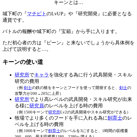
キーンとは…
城下町の『
マチビト
のLvUP』や『研究開発』に必要となる
通貨です。
バトルの報酬や城下町の『宝箱』から手に入ります。
ただ初心者の方は『ピーン』と来ないでしょうから具体例を
上げて説明すると…。
キーンの使い道
研究所
で
キャラ
を強化する為に行う武具開発・スキル
研究の費用
（例:
剣士
の鉄の槍をキーンとフードを使って開発すると、
剣士
の
攻撃力が200→205に上昇）
研究所
でより高レベルの武具開発・スキル研究が出来
る様に
研究員
のレベルを上げる時の費用
（例:1500キーンで
研究所
Lv2の武具開発やスキル研究ができる）
牧場でより多くのフードを手に入れる為に
飼育士
のレ
ベルを上げる時の費用
（例:1000キーンで
飼育士
のレベルを3にすると、1時間の収穫量
360→600、最大収穫量1380→2280へ増える）