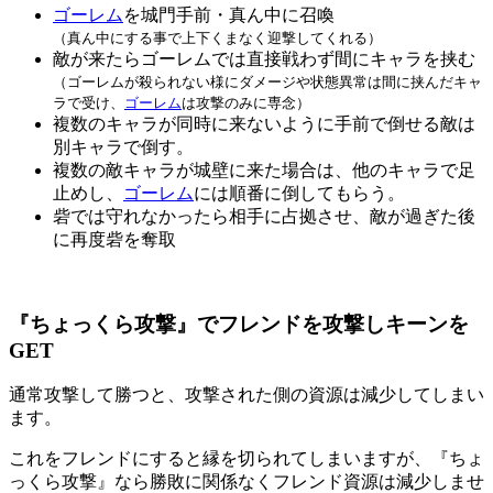
ゴーレム
を城門手前・真ん中に召喚
（真ん中にする事で上下くまなく迎撃してくれる）
敵が来たらゴーレムでは直接戦わず間にキャラを挟む
（ゴーレムが殺られない様にダメージや状態異常は間に挟んだキャ
ラで受け、
ゴーレム
は攻撃のみに専念）
複数のキャラが同時に来ないように手前で倒せる敵は
別キャラで倒す。
複数の敵キャラが城壁に来た場合は、他のキャラで足
止めし、
ゴーレム
には順番に倒してもらう。
砦では守れなかったら相手に占拠させ、敵が過ぎた後
に再度砦を奪取
『ちょっくら攻撃』でフレンドを攻撃しキーンを
GET
通常攻撃して勝つと、攻撃された側の資源は減少してしまい
ます。
これをフレンドにすると縁を切られてしまいますが、『ちょ
っくら攻撃』なら勝敗に関係なくフレンド資源は減少しませ