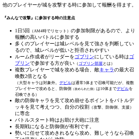
他のプレイヤーが城を攻撃する時に参加して報酬を得ます。
『みんなで攻撃』に参加する時の注意点
1日5回
の参加制限があるので、より
（AM4時でリセット）
報酬の高いバトルに参加する
多くのプレイヤーは城レベルを見て強さを判断してい
るので、城レベルが低いと拒否されやすい
ルーム作成者がリーダーを
ゴブリン
にしている時は
ゴ
ブリン
で参加する方が良い
（
ゴブリン部屋
とは）
複数プレイヤーで城を攻める場合、敵
キャラ
の最大召
喚数2倍となる
（大型キャラは対象外。
デビル
は通常5体まで召喚可能だが、複数
プレイヤーで攻めると、防御側
は10体まで
デビル
を
（攻められた側）
召喚できる）
敵の防御キャラを見て攻め崩せるポイントをバトルデ
ッキを見て考えつつ、自分の役割
（攻撃、防御側、支援）
に専念
バトルスタート時はお助け大砲に注意
長期戦になると防御側が有利です。
勢いに任せて攻めきれるなら攻め、難しそうなら召喚