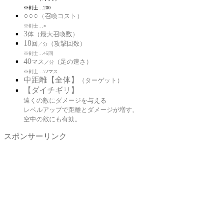
※剣士…200
○○○
（召喚コスト）
※剣士…○
3
体（最大召喚数）
18
回
（攻撃回数）
／分
※剣士…45回
40
マス
（足の速さ）
／分
※剣士…72マス
中距離【全体】
（ターゲット）
【ダイチギリ】
遠くの敵にダメージを与える
レベルアップで距離とダメージが増す。
空中の敵にも有効。
スポンサーリンク