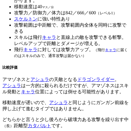
かります。
移動速度は40
マス／分
攻撃力／防御力／体力は842／666／600
（レベル1）
スケルトン
に強い特性あり
攻撃範囲は中距離で、攻撃範囲内全体を同時に攻撃で
きる
スキルは飛行
キャラ
と直線上の敵を攻撃できる斬撃。
レベルアップで距離とダメージが増える。
飛行
キャラ
に対しては攻撃力アップ。
（飛行
キャラ
に届く
のはスキルのみで、通常攻撃は届かない）
比較評価
アマゾネスと
アシュラ
の天敵となる
ドラゴンライダー
。
アシュラ
は一方的に殺られるだけですが、アマゾネスはスキ
ル発動と
キャラ
位置によっては倒せる可能性があります。
移動速度が遅いので、
アシュラ
と同じようにガンガン前線を
押し上げて進むタイプではありません。
どちらかと言うと少し後ろから破壊力ある攻撃を繰り出す中
距離型
カタパルト
です。
（長）