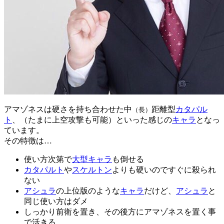
アマゾネスは硬さを持ち合わせた中
距離型
カタパル
（長）
ト
、（たまに上空攻撃も可能）といった感じの
キャラ
となっ
ています。
その特徴は…
使い方次第で
大型キャラ
も倒せる
カタパルト
や
スケルトン
よりも硬いのですぐに殺られ
ない
アシュラ
の上位版のような
キャラ
だけど、
アシュラ
と
同じ使い方はダメ
しっかり前衛を置き、その後方にアマゾネスを置く事
で活きる。