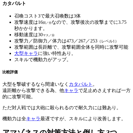
カタパルト
召喚コスト3で最大召喚数は3体
攻撃速度は16
なので、攻撃後次の攻撃までに3.75
回／分
秒かかります。
移動速度は30
マス／分
攻撃力／防御力／体力は473／267／253
（レベル1）
攻撃範囲は長距離で、攻撃範囲全体を同時に攻撃可能
大型キャラ
に強い特性あり。
スキルで機動力がアップ。
比較評価
大型を撃破するなら間違いなく
カタパルト
。
遠距離から攻撃できる為、他
キャラ
で足止めさえすれば一方
的に攻撃可能。
ただ対人戦では大砲に殺られるので耐久力には難あり。
機動力は全
キャラ
最遅ですが、スキルにより改善します。
アマゾネスの対策方法と倒し方 3つ