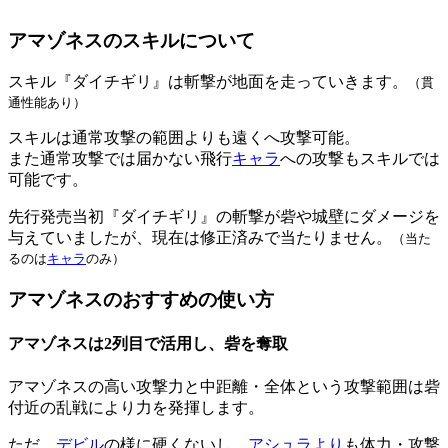
アマゾネスのスキルについて
スキル『ダイチギリ』は斬撃が地面を走っていきます。
（貫
通性能あり）
スキルは通常攻撃の範囲よりも遠くへ攻撃可能。
また通常攻撃では届かない飛行
キャラ
への攻撃もスキルでは
可能です。
先行発売当初『ダイチギリ』の斬撃が砦や城壁にダメージを
与えていましたが、現在は修正済みで当たりません。
（当た
るのは
キャラ
のみ）
アマゾネスのおすすめの使い方
アマゾネスは2列目で活用し、砦を奪取
アマゾネスの高い攻撃力と中距離・全体という攻撃範囲は砦
付近の乱戦により力を発揮します。
ただ、
デビル
の様に硬くないし、
アシュラより
も体力・攻撃