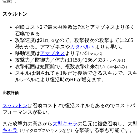
。
注意）
スケルトン
召喚コスト2で最大召喚数は7体とアマゾネスより多く
召喚できる
攻撃速度は21
なので、攻撃後次の攻撃までに2.85
回／分
秒かかる。アマゾネスや
カタパルト
よりも早い。
移動速度は
アマゾネス
より早い51
マス／分
攻撃力／防御力／体力は1158／266／333
（レベル1）
攻撃範囲は短距離で、複数攻撃出来ない
（単体のみ）
スキルは倒されても1度だけ復活できるスキルで、スキ
ルレベルにより復活時のHPが増えます。
比較評価
スケルトン
は召喚コスト2で復活スキルもあるのでコストパ
フォーマンスが良い。
また攻撃力の高さから
大型キャラ
の足元に複数召喚し、大型
キャラ
を撃破する事も可能です。
（サイクロプスやキメラなど）