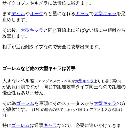
サイクロプスやキメラには優位に戦えます。
まず
デビル
や
オーク
など壁になれる
キャラ
で
大型キャラ
を足
止めします。
その後、
大型キャラ
と同じ直線上に並ばない様に中距離から
攻撃します。
相手が近距離タイプなので安全に攻撃出来ます。
ゴーレムなど他の大型キャラは苦手
大きなレベル差
（アマゾネスのレベルが
大型キャラ
よりも凄く高い）
があれば別ですが、同じ中距離攻撃タイプ同士なので距離の
優位性もありません。
その為
ゴーレム
を筆頭にそのステータスから
大型キャラ
の方
が優位です。
（1対1の場合の話で、石化・眠り＋アマゾネスなら話は
別）
特に
ゴーレム
は迎撃
キャラ
なので、必要に追いかけてきま