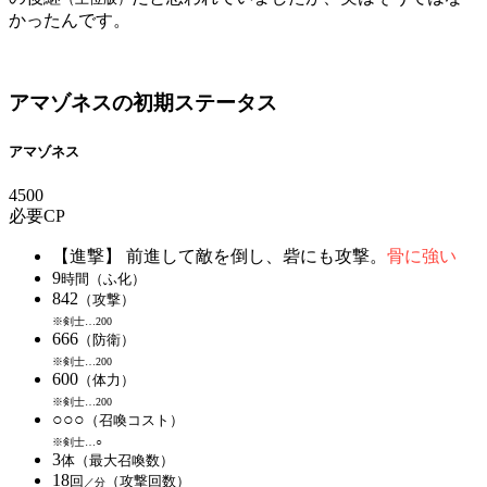
かったんです。
アマゾネスの初期ステータス
アマゾネス
4500
必要CP
【進撃】 前進して敵を倒し、砦にも攻撃。
骨に強い
9
時間（ふ化）
842
（攻撃）
※剣士…200
666
（防衛）
※剣士…200
600
（体力）
※剣士…200
○○○
（召喚コスト）
※剣士…○
3
体（最大召喚数）
18
回
（攻撃回数）
／分