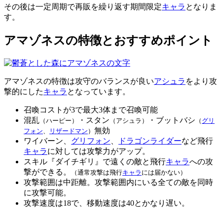
その後は一定周期で再販を繰り返す期間限定
キャラ
となりま
す。
アマゾネスの特徴とおすすめポイント
アマゾネスの特徴は攻守のバランスが良い
アシュラ
をより攻
撃的にした
キャラ
となっています。
召喚コストが3で最大3体まで召喚可能
混乱
・スタン
・ブットバシ
（ハーピー）
（アシュラ）
（
グリ
無効
フォン
、
リザードマン
）
ワイバーン、
グリフォン
、
ドラゴンライダー
など飛行
キャラ
に対しては攻撃力がアップ。
スキル『ダイチギリ』で遠くの敵と飛行
キャラ
への攻
撃ができる。
（通常攻撃は飛行
キャラ
には届かない）
攻撃範囲は中距離。攻撃範囲内にいる全ての敵を同時
に攻撃可能。
攻撃速度は18で、移動速度は40とかなり遅い。