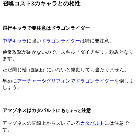
召喚コスト3のキャラとの相性
飛行キャラで要注意はドラゴンライダー
中型キャラ
に強い
ドラゴンライダー
は特に要注意。
通常攻撃が届かないので、スキル『ダイチギリ』頼みとなり
ます。
ただ同じ軸
にいないと発動しても当たりません。
（直接上）
早めに
アーチャー
や
グリフォン
で
ドラゴンライダー
を倒しま
しょう。
アマゾネスはカタパルトにも
注意
ちょっと
アマゾネスの直線上からズレている
カタパルト
には注意で
す。