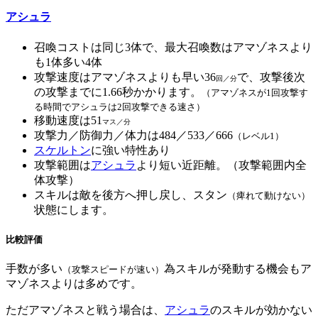
アシュラ
召喚コストは同じ3体で、最大召喚数はアマゾネスより
も1体多い4体
攻撃速度はアマゾネスよりも早い36
で、攻撃後次
回／分
の攻撃までに1.66秒かかります。
（アマゾネスが1回攻撃す
る時間でアシュラは2回攻撃できる速さ）
移動速度は51
マス／分
攻撃力／防御力／体力は484／533／666
（レベル1）
スケルトン
に強い特性あり
攻撃範囲は
アシュラ
より短い近距離。（攻撃範囲内全
体攻撃）
スキルは敵を後方へ押し戻し、スタン
（痺れて動けない）
状態にします。
比較評価
手数が多い
為スキルが発動する機会もア
（攻撃スピードが速い）
マゾネスよりは多めです。
ただアマゾネスと戦う場合は、
アシュラ
のスキルが効かない