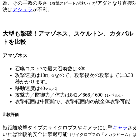
為、その手数の多さ
がアダとなり直接対
（攻撃スピードが速い）
決は
アシュラ
が不利。
大型も撃破！アマゾネス、スケルトン、カタパル
トを比較
アマゾネス
召喚コスト3で最大召喚数は3体
攻撃速度は18
なので、攻撃後次の攻撃までに3.33
回／分
秒かかります。
移動速度は40
マス／分
攻撃力／防御力／体力は842／666／600
（レベル1）
攻撃範囲は中距離で、攻撃範囲内の敵全体攻撃可能
比較評価
短距離攻撃タイプのサイクロプスやキメラには壁
キャラ
さえ
いれば比較的安全に撃退可能
（サイクロプスの『メカラビーム』は