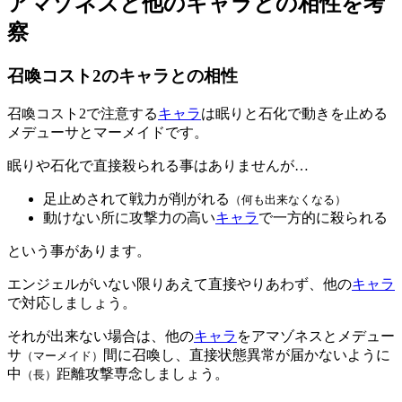
アマゾネスと他のキャラとの相性を考
察
召喚コスト2のキャラとの相性
召喚コスト2で注意する
キャラ
は眠りと石化で動きを止める
メデューサとマーメイドです。
眠りや石化で直接殺られる事はありませんが…
足止めされて戦力が削がれる
（何も出来なくなる）
動けない所に攻撃力の高い
キャラ
で一方的に殺られる
という事があります。
エンジェルがいない限りあえて直接やりあわず、他の
キャラ
で対応しましょう。
それが出来ない場合は、他の
キャラ
をアマゾネスとメデュー
サ
間に召喚し、直接状態異常が届かないように
（マーメイド）
中
距離攻撃専念しましょう。
（長）