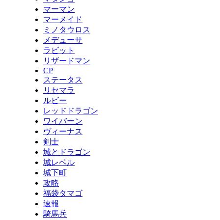
マーマン
マーメイド
ミノタウロス
メデューサ
ラビット
リザードマン
CP
ステータス
リセマラ
ルビー
レッドドラゴン
ワイバーン
ヴィーナス
剣士
城とドラゴン
城レベル
城下町
攻略
福袋タマゴ
速報
騎馬兵