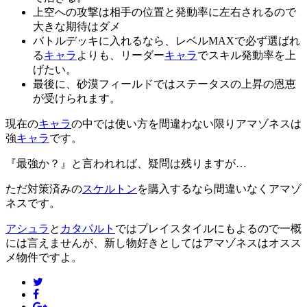
上空への攻撃は相手の位置と発動率に左右されるので
大きな期待はダメ
バトルデッキに入れるなら、レベルMAXで必ず選ばれ
る
キャラ
よりも、リーダー
キャラ
でスキル発動率を上
げたい。
最後に、砂漠フィールドではステータスの上昇の恩恵
が受けられます。
現在の
キャラ
の中では使い方を間違わない限りアマゾネスは
強
キャラ
です。
『最強か？』と言われれば、疑問は残りますが…
ただ対策済みの
スケルトン
を購入するなら間違いなくアマゾ
ネスです。
アシュラ
と
カタパルト
ではプレイスタイルにもよるので一概
には言えませんが、新し物好きとしてはアマゾネスはオスス
メ物件ですよ。