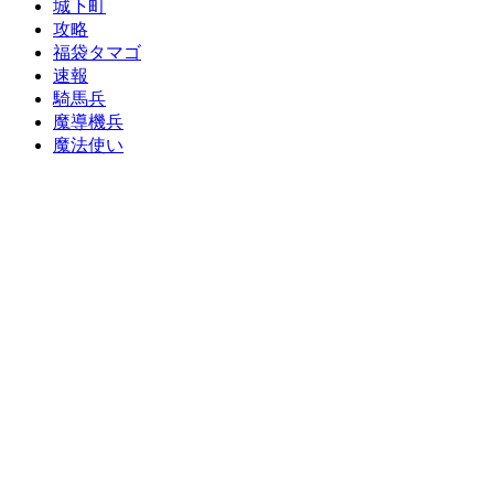
城下町
攻略
福袋タマゴ
速報
騎馬兵
魔導機兵
魔法使い