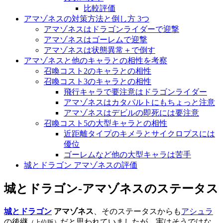
比較評価
アマゾネスの対策方法と倒し方 3つ
アマゾネスはドラゴンライダーで迎撃
アマゾネスはゴーレムで迎撃
アマゾネスは状態異常＋で倒す
アマゾネスと他のキャラとの相性を考察
召喚コスト2のキャラとの相性
召喚コスト3のキャラとの相性
飛行キャラで要注意はドラゴンライダー
アマゾネスはカタパルトにもちょっと注意
アマゾネスはデビルの即死には要注意
召喚コスト5の大型キャラとの相性
近距離タイプのキメラとサイクロプスには
優位
ゴーレムなど他の大型キャラは苦手
城とドラゴン アマゾネスの評価
城とドラゴン-アマゾネスのステータス
城とドラゴン
アマゾネス
、そのステータスからも
アシュラ
の後継
だと思われていましたが、実はそうではな
（上位版）