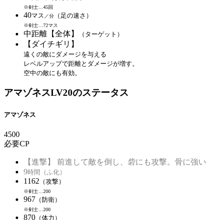
※剣士…45回
40
マス
（足の速さ）
／分
※剣士…72マス
中距離【全体】
（ターゲット）
【ダイチギリ】
遠くの敵にダメージを与える
レベルアップで距離とダメージが増す。
空中の敵にも有効。
アマゾネスLV20のステータス
アマゾネス
4500
必要CP
【進撃】 前進して敵を倒し、砦にも攻撃。骨に強い
9
時間（ふ化）
1162
（攻撃）
※剣士…200
967
（防衛）
※剣士…200
870
（体力）