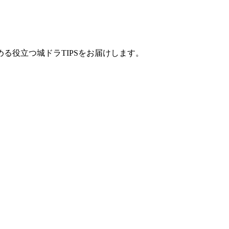
る役立つ城ドラTIPSをお届けします。