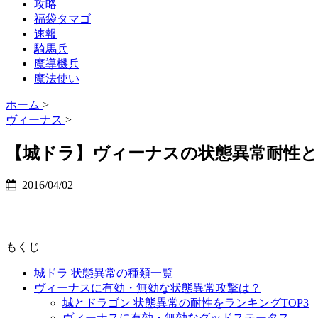
攻略
福袋タマゴ
速報
騎馬兵
魔導機兵
魔法使い
ホーム
>
ヴィーナス
>
【城ドラ】ヴィーナスの状態異常耐性
2016/04/02
もくじ
城ドラ 状態異常の種類一覧
ヴィーナスに有効・無効な状態異常攻撃は？
城とドラゴン 状態異常の耐性をランキングTOP3
ヴィーナスに有効・無効なグッドステータス