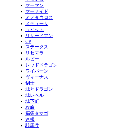
マーマン
マーメイド
ミノタウロス
メデューサ
ラビット
リザードマン
CP
ステータス
リセマラ
ルビー
レッドドラゴン
ワイバーン
ヴィーナス
剣士
城とドラゴン
城レベル
城下町
攻略
福袋タマゴ
速報
騎馬兵