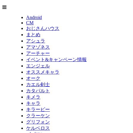
Android
CM
おじさんハウス
まとめ
アシュラ
アマゾネス
アーチャー
イベント&キャンペーン情報
エンジェル
オススメキャラ
オーク
カエル剣士
カタパルト
キメラ
キャラ
キラービー
クラーケン
グリフォン
ケルベロス