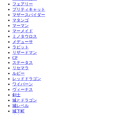
フェアリー
プリティキャット
マザースパイダー
マタンゴ
マーマン
マーメイド
ミノタウロス
メデューサ
ラビット
リザードマン
CP
ステータス
リセマラ
ルビー
レッドドラゴン
ワイバーン
ヴィーナス
剣士
城とドラゴン
城レベル
城下町