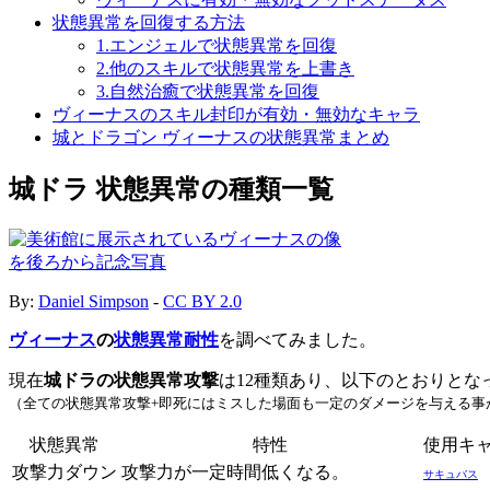
状態異常を回復する方法
1.エンジェルで状態異常を回復
2.他のスキルで状態異常を上書き
3.自然治癒で状態異常を回復
ヴィーナスのスキル封印が有効・無効なキャラ
城とドラゴン ヴィーナスの状態異常まとめ
城ドラ 状態異常の種類一覧
By:
Daniel Simpson
-
CC BY 2.0
ヴィーナス
の
状態異常耐性
を調べてみました。
現在
城ドラの状態異常攻撃
は12種類あり、以下のとおりとな
（全ての状態異常攻撃+即死にはミスした場面も一定のダメージを与える事
状態異常
特性
使用キ
攻撃力ダウン
攻撃力が一定時間低くなる。
サキュバス