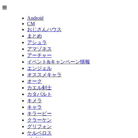
Android
CM
おじさんハウス
まとめ
アシュラ
アマゾネス
アーチャー
イベント&キャンペーン情報
エンジェル
オススメキャラ
オーク
カエル剣士
カタパルト
キメラ
キャラ
キラービー
クラーケン
グリフォン
ケルベロス