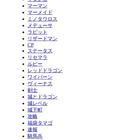
マーマン
マーメイド
ミノタウロス
メデューサ
ラビット
リザードマン
CP
ステータス
リセマラ
ルビー
レッドドラゴン
ワイバーン
ヴィーナス
剣士
城とドラゴン
城レベル
城下町
攻略
福袋タマゴ
速報
騎馬兵