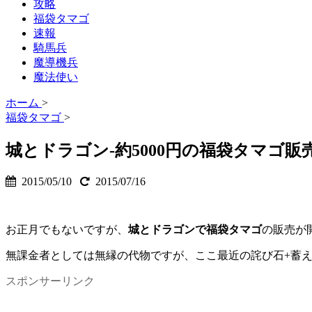
攻略
福袋タマゴ
速報
騎馬兵
魔導機兵
魔法使い
ホーム
>
福袋タマゴ
>
城とドラゴン-約5000円の福袋タマゴ販
2015/05/10
2015/07/16
お正月でもないですが、
城とドラゴンで福袋タマゴ
の販売が
無課金者としては無縁の代物ですが、ここ最近の詫び石+蓄
スポンサーリンク