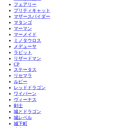
フェアリー
プリティキャット
マザースパイダー
マタンゴ
マーマン
マーメイド
ミノタウロス
メデューサ
ラビット
リザードマン
CP
ステータス
リセマラ
ルビー
レッドドラゴン
ワイバーン
ヴィーナス
剣士
城とドラゴン
城レベル
城下町