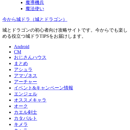
魔導機兵
魔法使い
今から城ドラ（城とドラゴン）
城とドラゴンの初心者向け攻略サイトです。今からでも楽し
める役立つ城ドラTIPSをお届けします。
Android
CM
おじさんハウス
まとめ
アシュラ
アマゾネス
アーチャー
イベント&キャンペーン情報
エンジェル
オススメキャラ
オーク
カエル剣士
カタパルト
キメラ