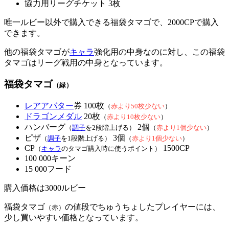
協力用リーグチケット 3枚
唯一ルビー以外で購入できる福袋タマゴで、2000CPで購入
できます。
他の福袋タマゴが
キャラ
強化用の中身なのに対し、この福袋
タマゴはリーグ戦用の中身となっています。
福袋タマゴ
（緑）
レアアバター
券 100枚
（
赤より50枚少ない
）
ドラゴンメダル
20枚
（
赤より10枚少ない
）
ハンバーグ
2個
（
調子
を2段階上げる）
（
赤より1個少ない
）
ピザ
3個
（
調子
を1段階上げる）
（
赤より1個少ない
）
CP
1500CP
（
キャラ
のタマゴ購入時に使うポイント）
100 000キーン
15 000フード
購入価格は3000ルビー
福袋タマゴ
の値段でちゅうちょしたプレイヤーには、
（赤）
少し買いやすい価格となっています。