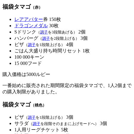
福袋タマゴ
（赤）
レアアバター
券 150枚
ドラゴンメダル
30枚
Sドリンク
2個
（
調子
を3段階あげる）
ハンバーグ
3個
（
調子
を2段階上げる）
ピザ
4個
（
調子
を1段階上げる）
ごはん大盛り持ち時間リセット 1枚
100 000キーン
15 000フード
購入価格は5000ルビー
一番始めに販売された期間限定の福袋タマゴで、1人2個まで
の購入制限がありました。
福袋タマゴ
（桃色）
ピザ
3個
（
調子
を1段階上げる）
サラダ
3個
（
調子
を段階そのままに上げモードへ）
1人用リーグチケット 5枚