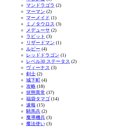
マンドラゴラ
(2)
マーマン
(2)
マーメイド
(1)
ミノタウロス
(3)
メデューサ
(2)
ラビット
(3)
リザードマン
(1)
ルビー
(4)
レッドドラゴン
(1)
レベル30 ステータス
(2)
ヴィーナス
(3)
剣士
(2)
城下町
(4)
攻略
(18)
状態異常
(37)
福袋タマゴ
(14)
速報
(15)
騎馬兵
(2)
魔導機兵
(3)
魔法使い
(3)