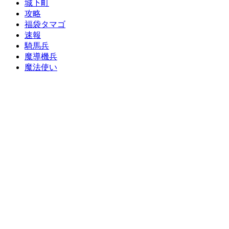
城下町
攻略
福袋タマゴ
速報
騎馬兵
魔導機兵
魔法使い