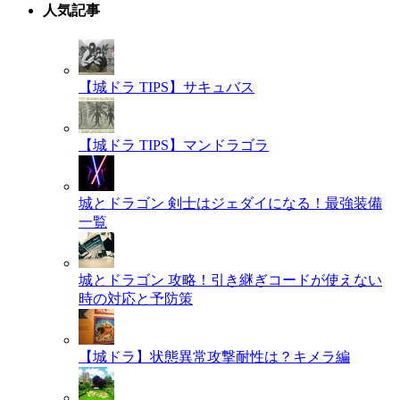
人気記事
【城ドラ TIPS】サキュバス
【城ドラ TIPS】マンドラゴラ
城とドラゴン 剣士はジェダイになる！最強装備
一覧
城とドラゴン 攻略！引き継ぎコードが使えない
時の対応と予防策
【城ドラ】状態異常攻撃耐性は？キメラ編