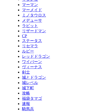
マーマン
マーメイド
ミノタウロス
メデューサ
ラビット
リザードマン
CP
ステータス
リセマラ
ルビー
レッドドラゴン
ワイバーン
ヴィーナス
剣士
城とドラゴン
城レベル
城下町
攻略
福袋タマゴ
速報
騎馬兵