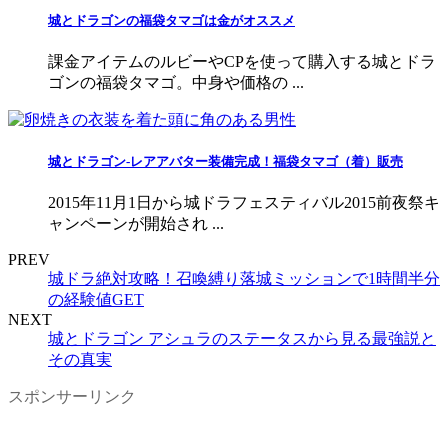
城とドラゴンの福袋タマゴは金がオススメ
課金アイテムのルビーやCPを使って購入する城とドラ
ゴンの福袋タマゴ。中身や価格の ...
城とドラゴン-レアアバター装備完成！福袋タマゴ（着）販売
2015年11月1日から城ドラフェスティバル2015前夜祭キ
ャンペーンが開始され ...
PREV
城ドラ絶対攻略！召喚縛り落城ミッションで1時間半分
の経験値GET
NEXT
城とドラゴン アシュラのステータスから見る最強説と
その真実
スポンサーリンク