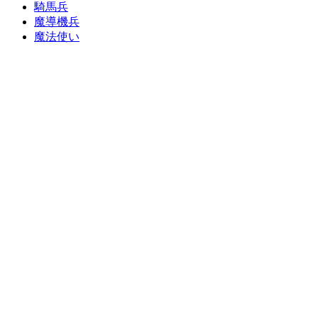
騎馬兵
魔導機兵
魔法使い