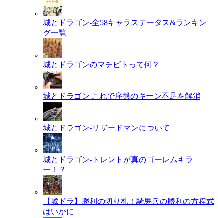
城とドラゴン-全58キャラステータス&ランキン
グ一覧
城とドラゴンのマチビトって何？
城とドラゴン これで序盤のキーン不足を解消
城とドラゴン-リザードマンについて
城とドラゴン-トレントが真のゴーレムキラ
ー！？
【城ドラ】勝利の切り札！騎馬兵の勝利の方程式
はいかに