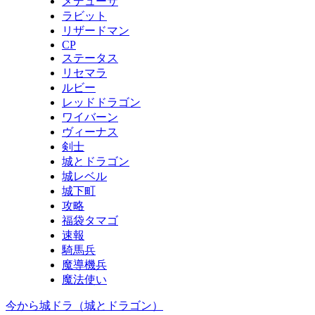
メデューサ
ラビット
リザードマン
CP
ステータス
リセマラ
ルビー
レッドドラゴン
ワイバーン
ヴィーナス
剣士
城とドラゴン
城レベル
城下町
攻略
福袋タマゴ
速報
騎馬兵
魔導機兵
魔法使い
今から城ドラ（城とドラゴン）