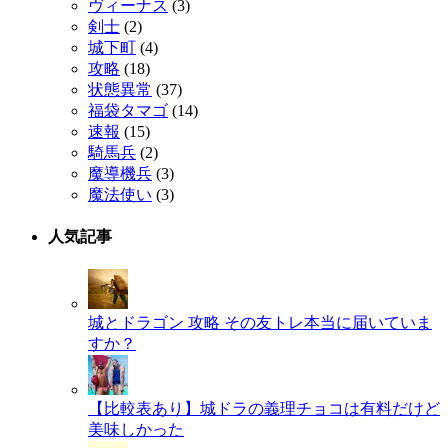
ヴィーナス
(3)
剣士
(2)
城下町
(4)
攻略
(18)
状態異常
(37)
福袋タマゴ
(14)
速報
(15)
騎馬兵
(2)
魔導機兵
(3)
魔法使い
(3)
人気記事
城とドラゴン 攻略 その友トレ本当に届いていま
すか？
【比較表あり】城ドラの義理チョコは有料だけど
美味しかった