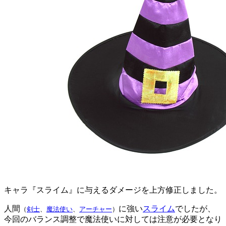
キャラ『スライム』に与えるダメージを上方修正しました。
人間
に強い
スライム
でしたが、
（
剣士
、
魔法使い
、
アーチャー
）
今回のバランス調整で魔法使いに対しては注意が必要となり