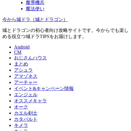
魔導機兵
魔法使い
今から城ドラ（城とドラゴン）
城とドラゴンの初心者向け攻略サイトです。今からでも楽し
める役立つ城ドラTIPSをお届けします。
Android
CM
おじさんハウス
まとめ
アシュラ
アマゾネス
アーチャー
イベント&キャンペーン情報
エンジェル
オススメキャラ
オーク
カエル剣士
カタパルト
キメラ