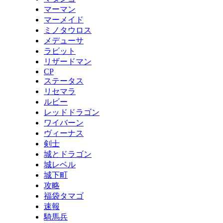
マーマン
マーメイド
ミノタウロス
メデューサ
ラビット
リザードマン
CP
ステータス
リセマラ
ルビー
レッドドラゴン
ワイバーン
ヴィーナス
剣士
城とドラゴン
城レベル
城下町
攻略
福袋タマゴ
速報
騎馬兵