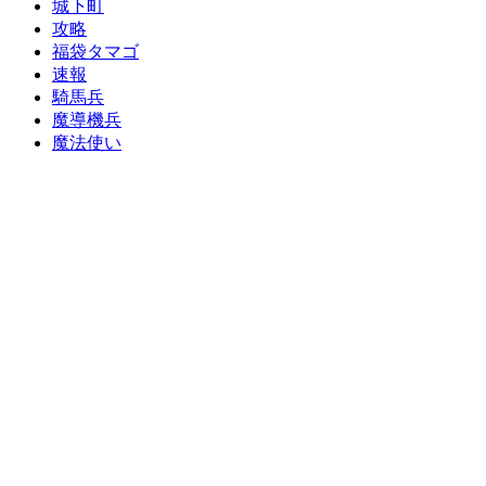
城下町
攻略
福袋タマゴ
速報
騎馬兵
魔導機兵
魔法使い