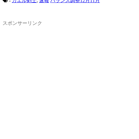
-
カエル剣士
,
速報
バランス調整12月11月
スポンサーリンク